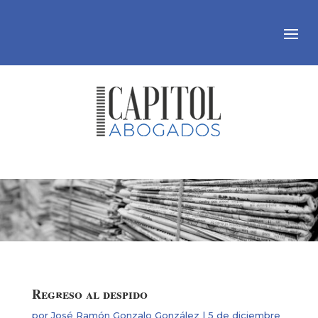
Regreso al despido
por
José Ramón Gonzalo González
|
5 de diciembre