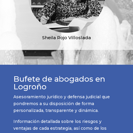
Sheila Rojo Villoslada
Bufete de abogados en
Logroño
Asesoramiento jurídico y defensa judicial que
pondremos a su disposición de forma
personalizada, transparente y dinámica.
Información detallada sobre los riesgos y
ventajas de cada estrategia, así como de los