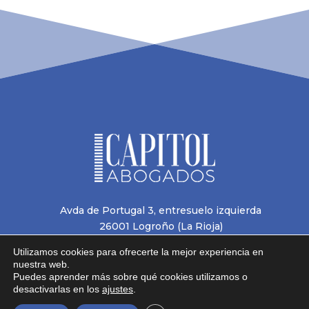
Avda de Portugal 3, entresuelo izquierda
26001 Logroño (La Rioja)
Tel.
941 25 82 22
Utilizamos cookies para ofrecerte la mejor experiencia en
gabinete@abogadoscapitol.com
nuestra web.
Aviso legal
Puedes aprender más sobre qué cookies utilizamos o
desactivarlas en los
ajustes
.